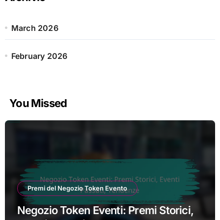
f
o
r
March 2026
:
February 2026
You Missed
Premi del Negozio Token Evento
Negozio Token Eventi: Premi Storici,