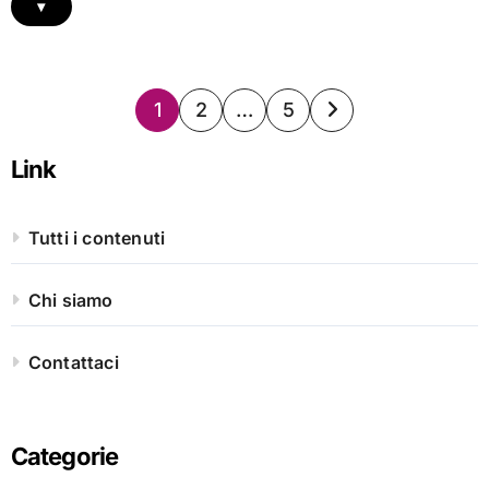
▾
Posts
1
2
…
5
pagination
Link
Tutti i contenuti
Chi siamo
Contattaci
Categorie