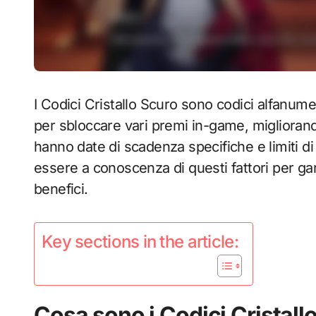
I Codici Cristallo Scuro sono codici alfanumer
per sbloccare vari premi in-game, migliorand
hanno date di scadenza specifiche e limiti di
essere a conoscenza di questi fattori per gar
benefici.
Key sections in the article:
Cosa sono i Codici Cristall