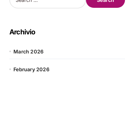
e
a
r
c
h
Archivio
f
o
r
March 2026
:
February 2026