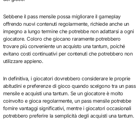
Sebbene il pass mensile possa migliorare il gameplay
offrendo nuovi contenuti regolarmente, richiede anche un
impegno a lungo termine che potrebbe non adattarsi a ogni
giocatore. Coloro che giocano raramente potrebbero
trovare più conveniente un acquisto una tantum, poiché
evitano costi continuativi per contenuti che potrebbero non
utilizzare appieno.
In definitiva, i giocatori dovrebbero considerare le proprie
abitudini e preferenze di gioco quando scelgono tra un pass
mensile e acquisti una tantum. Se un giocatore è molto
coinvolto e gioca regolarmente, un pass mensile potrebbe
fornire vantaggi significativi, mentre i giocatori occasionali
potrebbero preferire la semplicità degli acquisti una tantum.