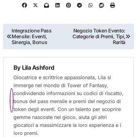
Post
Integrazione Pass
Negozio Token Evento:
Mensile: Eventi,
Categorie di Premi, Tipi,
navigation
Sinergia, Bonus
Rarità
By
Lila Ashford
Giocatrice e scrittrice appassionata, Lila si
immerge nel mondo di Tower of Fantasy,
condividendo informazioni su codici di riscatto,
bonus del pass mensile e premi del negozio di
token degli eventi. Con un talento per scoprire
gemme nascoste nel gioco, aiuta gli altri
giocatori a massimizzare la loro esperienza e i
loro premi.