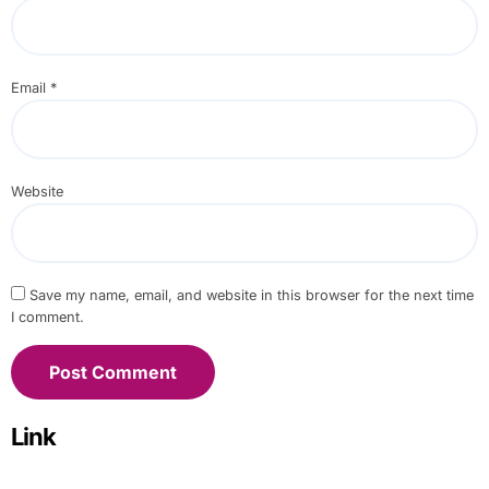
Email
*
Website
Save my name, email, and website in this browser for the next time
I comment.
Link