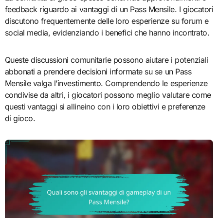
feedback riguardo ai vantaggi di un Pass Mensile. I giocatori
discutono frequentemente delle loro esperienze su forum e
social media, evidenziando i benefici che hanno incontrato.
Queste discussioni comunitarie possono aiutare i potenziali
abbonati a prendere decisioni informate su se un Pass
Mensile valga l’investimento. Comprendendo le esperienze
condivise da altri, i giocatori possono meglio valutare come
questi vantaggi si allineino con i loro obiettivi e preferenze
di gioco.