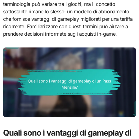
terminologia può variare tra i giochi, ma il concetto
sottostante rimane lo stesso: un modello di abbonamento
che fornisce vantaggi di gameplay migliorati per una tariffa
ricorrente. Familiarizzare con questi termini può aiutare a
prendere decisioni informate sugli acquisti in-game.
Quali sono i vantaggi di gameplay di