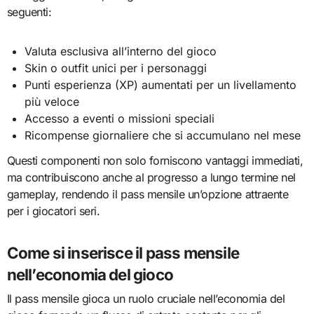
seguenti:
Valuta esclusiva all’interno del gioco
Skin o outfit unici per i personaggi
Punti esperienza (XP) aumentati per un livellamento
più veloce
Accesso a eventi o missioni speciali
Ricompense giornaliere che si accumulano nel mese
Questi componenti non solo forniscono vantaggi immediati,
ma contribuiscono anche al progresso a lungo termine nel
gameplay, rendendo il pass mensile un’opzione attraente
per i giocatori seri.
Come si inserisce il pass mensile
nell’economia del gioco
Il pass mensile gioca un ruolo cruciale nell’economia del