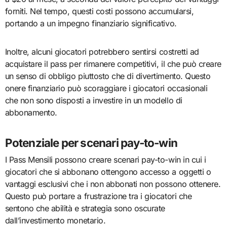
forniti. Nel tempo, questi costi possono accumularsi,
portando a un impegno finanziario significativo.
Inoltre, alcuni giocatori potrebbero sentirsi costretti ad
acquistare il pass per rimanere competitivi, il che può creare
un senso di obbligo piuttosto che di divertimento. Questo
onere finanziario può scoraggiare i giocatori occasionali
che non sono disposti a investire in un modello di
abbonamento.
Potenziale per scenari pay-to-win
I Pass Mensili possono creare scenari pay-to-win in cui i
giocatori che si abbonano ottengono accesso a oggetti o
vantaggi esclusivi che i non abbonati non possono ottenere.
Questo può portare a frustrazione tra i giocatori che
sentono che abilità e strategia sono oscurate
dall’investimento monetario.