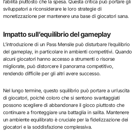
l’abilità piuttosto che la spesa. Questa critica può portare gli
sviluppatori a riconsiderare le loro strategie di
monetizzazione per mantenere una base di giocatori sana.
Impatto sull’equilibrio del gameplay
L’introduzione di un Pass Mensile può disturbare l’equilibrio
del gameplay, in particolare in ambienti competitivi. Quando
alcuni giocatori hanno accesso a strumenti o risorse
migliorate, può distorcere il panorama competitivo,
rendendo difficile per gli altri avere successo.
Nel lungo termine, questo squilibrio può portare a un’uscita
di giocatori, poiché coloro che si sentono svantaggiati
possono scegliere di abbandonare il gioco piuttosto che
continuare a fronteggiare una battaglia in salita. Mantenere
un ambiente equilibrato è cruciale per la fidelizzazione dei
giocatori e la soddisfazione complessiva.